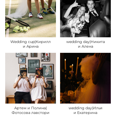
Wedding cup|Кирилл
wedding day|Никита
и Арина
и Алена
Артем и Полина|
wedding day|Илья
Фотосова лавстори
и Екатерина