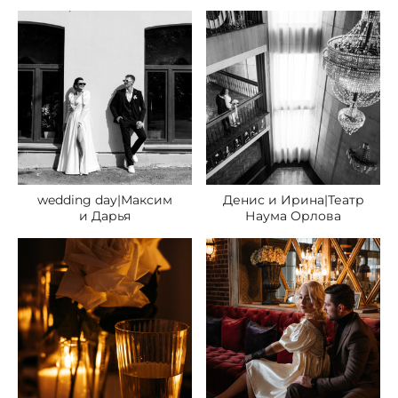
wedding day|Максим
Денис и Ирина|Театр
и Дарья
Наума Орлова