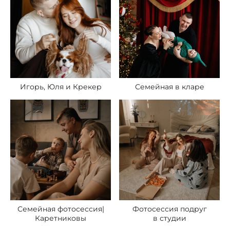
Игорь, Юля и Крекер
Семейная в кларе
Семейная фотосессия|
Фотосессия подруг
Каретниковы
в студии