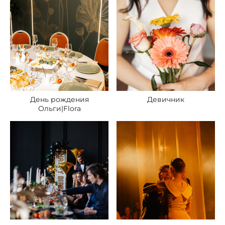
День рождения
Девичник
Ольги|Flora