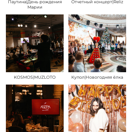
Паутина|День рождения
Отчетный концерт|Reliz
Марии
KOSMOS|MUZLOTO
Купол|Новогодняя ёлка