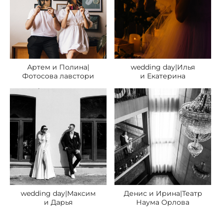
Артем и Полина|
wedding day|Илья
Фотосова лавстори
и Екатерина
wedding day|Максим
Денис и Ирина|Театр
и Дарья
Наума Орлова