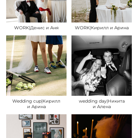
WORK|Денис и Аня
WORK|Кирилл и Арина
Wedding cup|Кирилл
wedding day|Никита
и Арина
и Алена