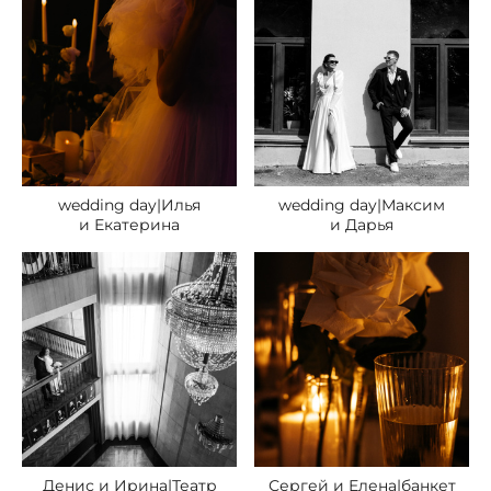
wedding day|Илья
wedding day|Максим
и Екатерина
и Дарья
Денис и Ирина|Театр
Сергей и Елена|банкет