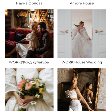
Наума Орлова
Amore House
WORK|Фонд культуры
WORK|House Wedding