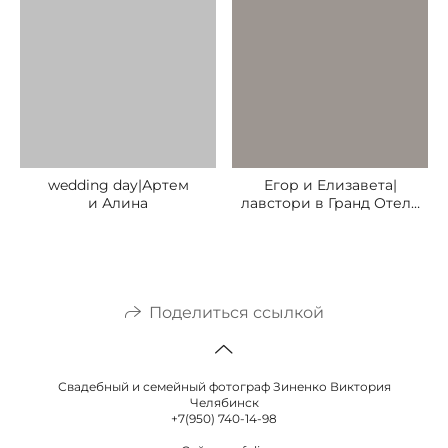
wedding day|Артем
Егор и Елизавета|
и Алина
лавстори в Гранд Отеле
Видгоф и ужин в Буфет
на Большой
Поделиться ссылкой
Свадебный и семейный фотограф Зиненко Виктория
Челябинск
+7(950) 740-14-98